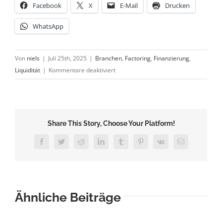
Facebook
X
E-Mail
Drucken
WhatsApp
Von
niels
|
Juli 25th, 2025
|
Branchen
,
Factoring
,
Finanzierung
,
für
Liquidität
|
Kommentare deaktiviert
Liquidität
steigern
durch
Forderungsverkauf
Share This Story, Choose Your Platform!
Facebook
Twitter
Reddit
LinkedIn
Tumblr
Pinterest
Vk
E-
Mail
Ähnliche Beiträge