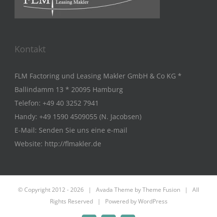
Kontakt
FLM Factoring und Leasing Makler GmbH & Co KG *
Ballindamm 13 * 20095 Hamburg
Telefon:
+49 40 3252 7941
Handy:
+49 1590 4509055 (N. Jacobsen)
E-Mail:
Senden Sie uns eine e-mail
Website:
http://flmakler.de
© Copyright 2012 -
2026 | Avada Theme by
Theme Fusion
| All
Rights Reserved | Powered by
WordPress