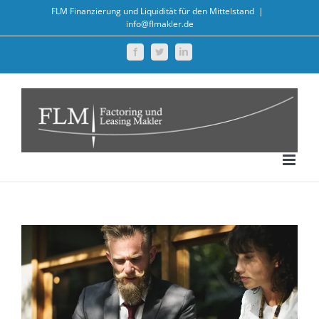
Zum
FLM Finanzierung und Liquidität für den Mittelstand
|
info@flmakler.de
Inhalt
springen
Facebook
Twitter
LinkedIn
Zeige
grösseres
Bild