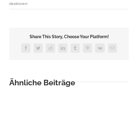
für
deaktiviert
Alle
13
Minuten
Share This Story, Choose Your Platform!
Facebook
Twitter
Reddit
LinkedIn
Tumblr
Pinterest
Vk
E-
Mail
Ähnliche Beiträge