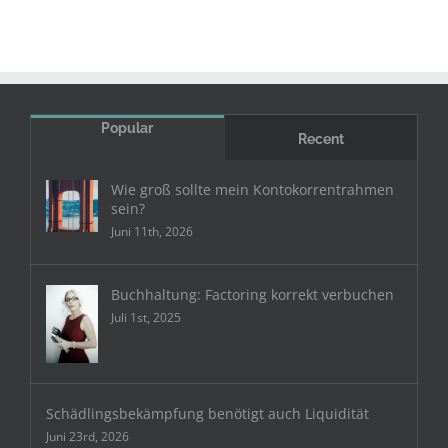
Popular
Recent
Wie groß sollte mein Kontokorrentrahmen
sein?
Juni 11th, 2026
Buchhaltung: Factoring korrekt verbuchen
Juli 1st, 2025
Schädlingsbekämpfung benötigt auch Liquidität
Juni 23rd, 2026