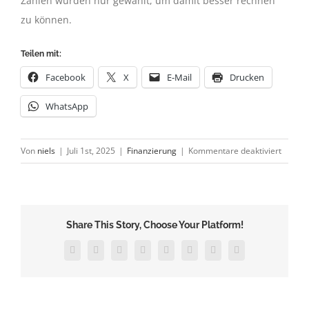
Zahlen wurden nur gewählt, um damit besser rechnen
zu können.
Teilen mit:
Facebook
X
E-Mail
Drucken
WhatsApp
für
Von
niels
|
Juli 1st, 2025
|
Finanzierung
|
Kommentare deaktiviert
Buchha
Factori
korrekt
verbuc
Share This Story, Choose Your Platform!
Facebook
Twitter
Reddit
LinkedIn
Tumblr
Pinterest
Vk
E-
Mail