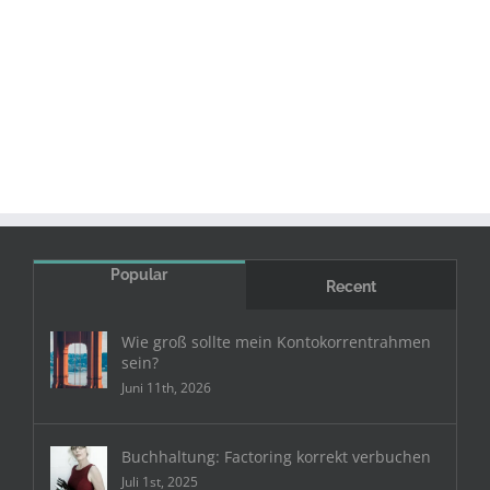
Popular
Recent
Wie groß sollte mein Kontokorrentrahmen
sein?
Juni 11th, 2026
Buchhaltung: Factoring korrekt verbuchen
Juli 1st, 2025