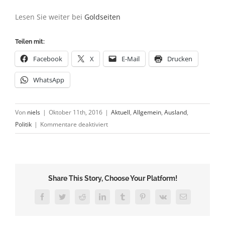
Lesen Sie weiter bei
Goldseiten
Teilen mit:
Facebook
X
E-Mail
Drucken
WhatsApp
Von
niels
|
Oktober 11th, 2016
|
Aktuell
,
Allgemein
,
Ausland
,
für
Politik
|
Kommentare deaktiviert
Belgien
kauft
US-
Staatsanleihen
Share This Story, Choose Your Platform!
Facebook
Twitter
Reddit
LinkedIn
Tumblr
Pinterest
Vk
E-
Mail