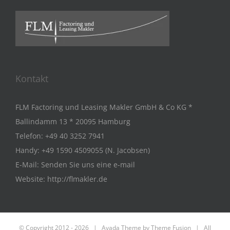
Kontakt
FLM Factoring und Leasing Makler GmbH & Co KG *
Ballindamm 13 * 20095 Hamburg
Telefon:
+49 40 3252 7941
Handy:
+49 1590 4509055 (N. Jacobsen)
E-Mail:
Senden Sie uns eine e-mail
Website:
http://flmakler.de
© Copyright 2012 -
2026 | Avada Theme by
Theme Fusion
| All