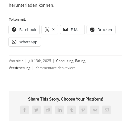
herunterladen können
.
Teilen mit:
Facebook
X
E-Mail
Drucken
WhatsApp
Von
niels
|
Juli 13th, 2025
|
Consulting
,
Rating
,
für
Versicherung
|
Kommentare deaktiviert
Know
your
Customer
Share This Story, Choose Your Platform!
Facebook
Twitter
Reddit
LinkedIn
Tumblr
Pinterest
Vk
E-
Mail