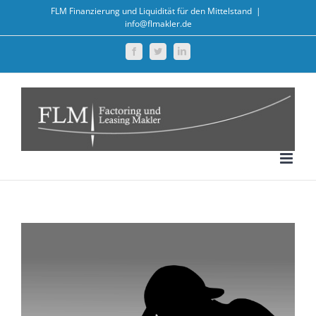
Zum
FLM Finanzierung und Liquidität für den Mittelstand
|
info@flmakler.de
Inhalt
springen
Facebook
Twitter
LinkedIn
Zeige
grösseres
Bild