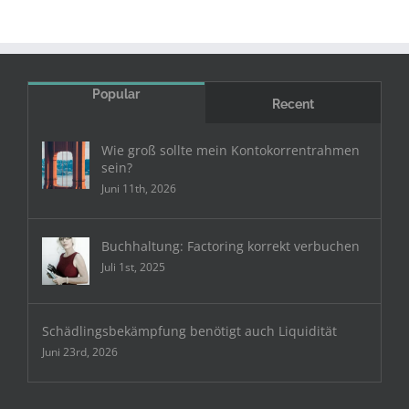
Popular
Recent
Wie groß sollte mein Kontokorrentrahmen
sein?
Juni 11th, 2026
Buchhaltung: Factoring korrekt verbuchen
Juli 1st, 2025
Schädlingsbekämpfung benötigt auch Liquidität
Juni 23rd, 2026