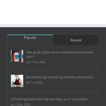
Popular
Recent
Wie groß sollte mein Kontokorrentrahmen
sein?
Juni 11th, 2026
Buchhaltung: Factoring korrekt verbuchen
Juli 1st, 2025
Schädlingsbekämpfung benötigt auch Liquidität
Juni 23rd, 2026