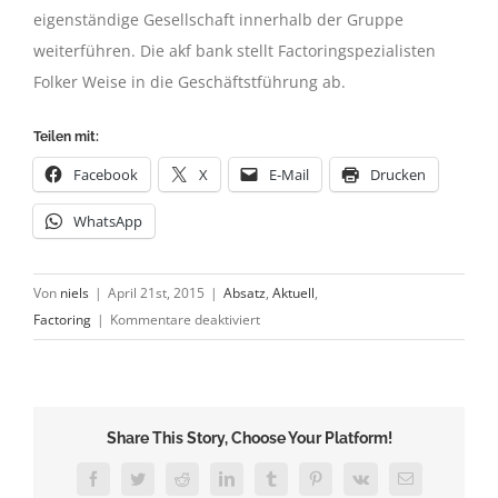
eigenständige Gesellschaft innerhalb der Gruppe
weiterführen. Die akf bank stellt Factoringspezialisten
Folker Weise in die Geschäftstführung ab.
Teilen mit:
Facebook
X
E-Mail
Drucken
WhatsApp
Von
niels
|
April 21st, 2015
|
Absatz
,
Aktuell
,
für
Factoring
|
Kommentare deaktiviert
AKF-
Bank
steigt
ins
Share This Story, Choose Your Platform!
Factoringgeschäft
ein
Facebook
Twitter
Reddit
LinkedIn
Tumblr
Pinterest
Vk
E-