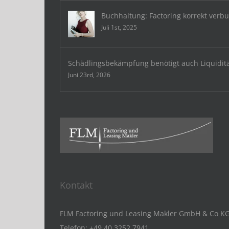
Buchhaltung: Factoring korrekt verb
Juli 1st, 2025
Schädlingsbekämpfung benötigt auch Liquidit
Juni 23rd, 2026
Kontakt
FLM Factoring und Leasing Makler GmbH & Co K
Telefon:
+49 40 3252 7941