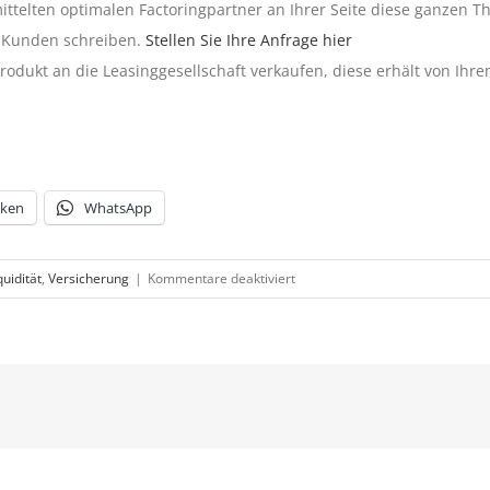
ttelten optimalen Factoringpartner an Ihrer Seite diese ganzen T
n Kunden schreiben.
Stellen Sie Ihre Anfrage hier
Produkt an die Leasinggesellschaft verkaufen, diese erhält von Ih
cken
WhatsApp
für
quidität
,
Versicherung
|
Kommentare deaktiviert
Wie
komme
ich
an
mein
Geld?