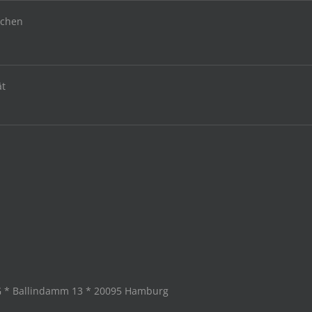
uchen
ät
G * Ballindamm 13 * 20095 Hamburg