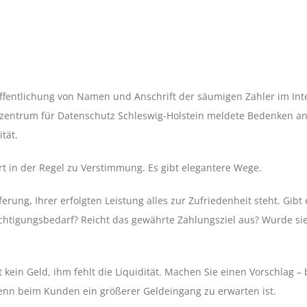
ffentlichung von Namen und Anschrift der säumigen Zahler im Inte
eszentrum für Datenschutz Schleswig-Holstein meldete Bedenken a
tät.
rt in der Regel zu Verstimmung. Es gibt elegantere Wege.
erung, Ihrer erfolgten Leistung alles zur Zufriedenheit steht. Gibt
ichtigungsbedarf? Reicht das gewährte Zahlungsziel aus? Wurde si
t kein Geld, ihm fehlt die Liquidität. Machen Sie einen Vorschlag –
wenn beim Kunden ein größerer Geldeingang zu erwarten ist.