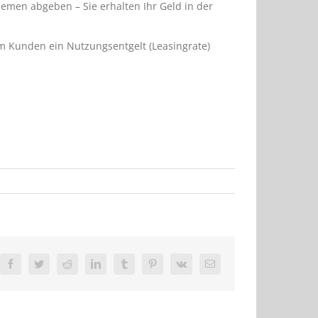
hemen abgeben – Sie erhalten Ihr Geld in der
rem Kunden ein Nutzungsentgelt (Leasingrate)
Facebook
Twitter
Reddit
LinkedIn
Tumblr
Pinterest
Vk
E-
Mail