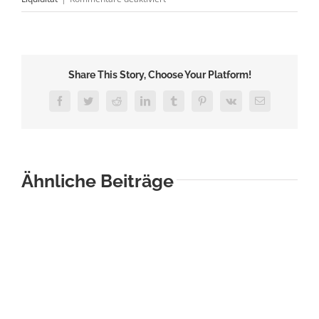
Was
ist
Liquidität?
Share This Story, Choose Your Platform!
Facebook
Twitter
Reddit
LinkedIn
Tumblr
Pinterest
Vk
E-
Mail
Ähnliche Beiträge