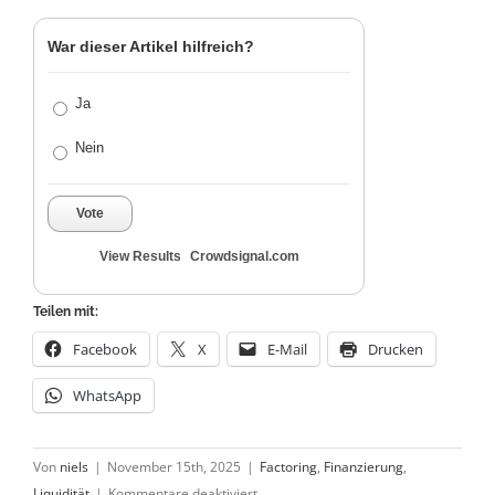
War dieser Artikel hilfreich?
Ja
Nein
Vote
View Results
Crowdsignal.com
Teilen mit:
Facebook
X
E-Mail
Drucken
WhatsApp
Von
niels
|
November 15th, 2025
|
Factoring
,
Finanzierung
,
für
Liquidität
|
Kommentare deaktiviert