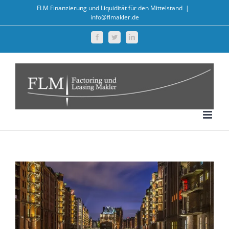
Zum
FLM Finanzierung und Liquidität für den Mittelstand
|
info@flmakler.de
Inhalt
springen
Facebook
Twitter
LinkedIn
Zeige
grösseres
Bild