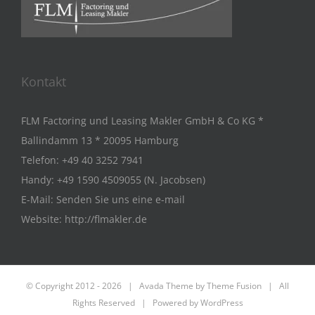
Kontakt
FLM Factoring und Leasing Makler GmbH & Co KG *
Ballindamm 13 * 20095 Hamburg
Telefon:
+49 40 3252 7941
Handy:
+49 1590 4509055 (N. Jacobsen)
E-Mail:
Senden Sie uns eine e-mail
Website:
http://flmakler.de
© Copyright 2012 -
2026 | Avada Theme by
Theme Fusion
| All
Rights Reserved | Powered by
WordPress