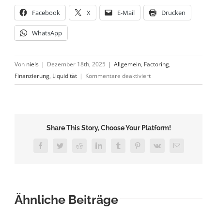
Facebook
X
E-Mail
Drucken
WhatsApp
Von
niels
|
Dezember 18th, 2025
|
Allgemein
,
Factoring
,
für
Finanzierung
,
Liquidität
|
Kommentare deaktiviert
Factoring
in
Hamburg
Share This Story, Choose Your Platform!
Facebook
Twitter
Reddit
LinkedIn
Tumblr
Pinterest
Vk
E-
Mail
Ähnliche Beiträge