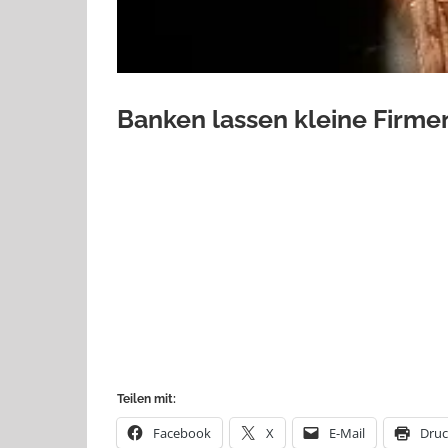
Banken lassen kleine Firmen
Große Firmen, inbesondere solche im Eigentum d
überhaupt eine Finanzierung bekommen. Das ist s
Schreiben sie uns Ihre Eindrücke!
Russische Banken lassen kleine Firmen im Stich
Teilen mit:
Facebook
X
E-Mail
Dru