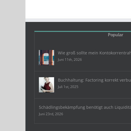
Popular
Wie groß sollte mein Kontokorrentra
Juni 11th, 2026
Buchhaltung: Factoring korrekt verb
Juli 1st, 2025
Schädlingsbekämpfung benötigt auch Liquidit
Juni 23rd, 2026