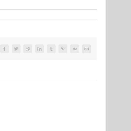
Facebook
Twitter
Reddit
LinkedIn
Tumblr
Pinterest
Vk
E-
Mail