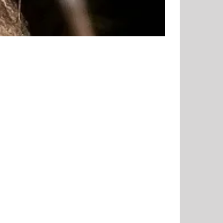
zahlen schon mal 25% Zinsen p.a., wenn sie