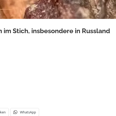
 im Stich, insbesondere in Russland
es Staates, bekommen günstige Kreditkonditionen, kleine Firmen 
o in Russland, wie das Handelsblatt analysiert. Und bei uns?
(bei Handelsblatt.com am 29.03.2010 veröffentlicht)
cken
WhatsApp