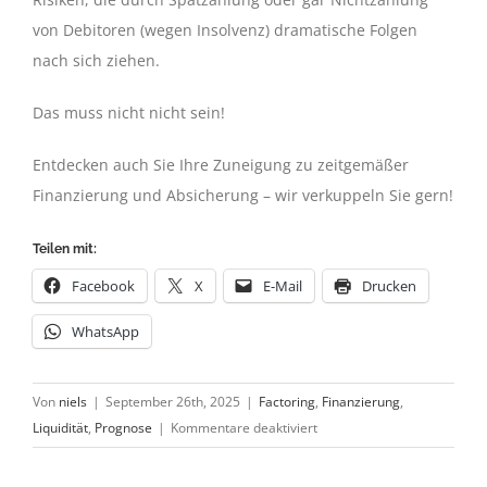
von Debitoren (wegen Insolvenz) dramatische Folgen
nach sich ziehen.
Das muss nicht nicht sein!
Entdecken auch Sie Ihre Zuneigung zu zeitgemäßer
Finanzierung und Absicherung – wir verkuppeln Sie gern!
Teilen mit:
Facebook
X
E-Mail
Drucken
WhatsApp
Von
niels
|
September 26th, 2025
|
Factoring
,
Finanzierung
,
für
Liquidität
,
Prognose
|
Kommentare deaktiviert
Alle
17