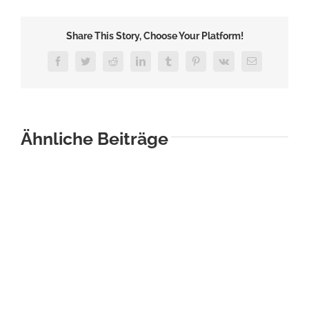
Minuten
verliebt
Share This Story, Choose Your Platform!
sich
ein
Facebook
Twitter
Reddit
LinkedIn
Tumblr
Pinterest
Vk
E-
Mail
Mittelständler
in
Liquidität
Ähnliche Beiträge