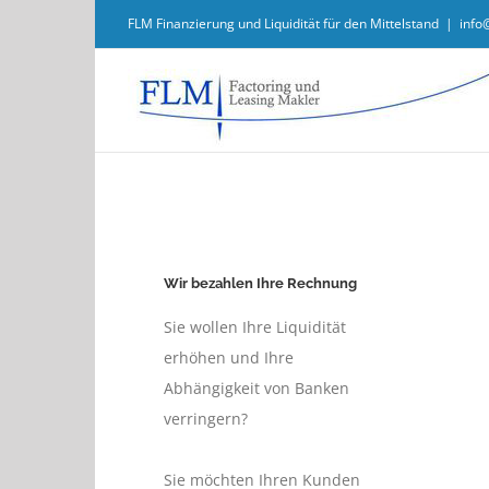
Zum
FLM Finanzierung und Liquidität für den Mittelstand
|
info
Inhalt
springen
Wir bezahlen Ihre Rechnung
Sie wollen Ihre Liquidität
erhöhen und Ihre
Abhängigkeit von Banken
verringern?
Sie möchten Ihren Kunden