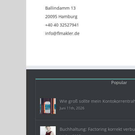
Ballindamm 13
20095 Hamburg
+40 40 32527941
info@flmakler.de
Popular
Wie groß sollte mein Kontokorrentra
Juni 11th, 2026
Buchhaltung: Factoring korrekt verb