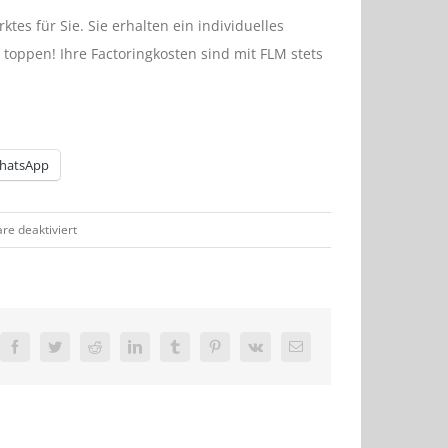
tes für Sie. Sie erhalten ein individuelles
 toppen! Ihre Factoringkosten sind mit FLM stets
hatsApp
für
e deaktiviert
Was
kostet
Factoring?
Facebook
Twitter
Reddit
LinkedIn
Tumblr
Pinterest
Vk
E-
Mail