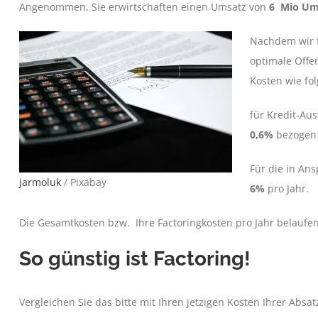
Angenommen,
Sie erwirtschaften einen Umsatz von
6 Mio Um
Nachdem wir f
optimale Offer
Kosten wie fo
für Kredit-Au
0,6%
bezogen 
Für die in An
jarmoluk
/ Pixabay
6%
pro Jahr.
Die Gesamtkosten bzw. Ihre Factoringkosten pro Jahr belaufe
So günstig ist Factoring!
Vergleichen Sie das bitte mit Ihren jetzigen Kosten Ihrer Absa