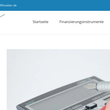
@flmakler.de
Startseite
Finanzierungsinstrumente
Zeige
grösseres
Bild