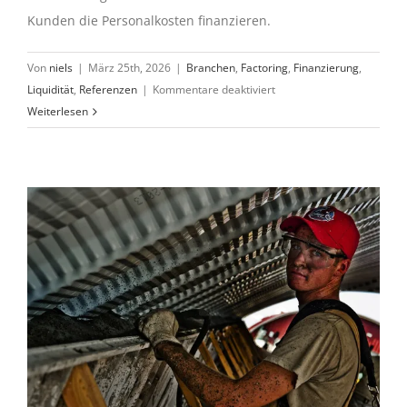
Kunden die Personalkosten finanzieren.
Von
niels
|
März 25th, 2026
|
Branchen
,
Factoring
,
Finanzierung
,
für
Liquidität
,
Referenzen
|
Kommentare deaktiviert
Für
Weiterlesen
meinen
Kunden
bin
ich
die
Bank