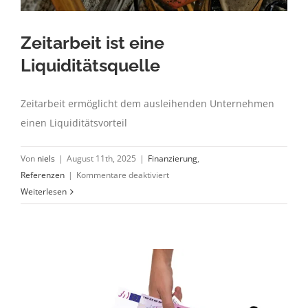
Zeitarbeit ist eine
Liquiditätsquelle
Zeitarbeit ermöglicht dem ausleihenden Unternehmen
einen Liquiditätsvorteil
Von
niels
|
August 11th, 2025
|
Finanzierung
,
für
Referenzen
|
Kommentare deaktiviert
Zeitarbeit
Weiterlesen
ist
eine
Liquiditätsquelle