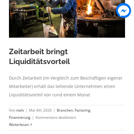
Zeitarbeit bringt
Liquiditätsvorteil
Durch Zeitarbeit (im Vergleich zum Beschäftigen eigener
Mitarbeiter) erhält das leihende Unternehmen einen
Liquiditätsvorteil von rund einem Monat
Von
niels
|
Mai 4th, 2026
|
Branchen
,
Factoring
,
für
Finanzierung
|
Kommentare deaktiviert
Zeitarbeit
Weiterlesen
bringt