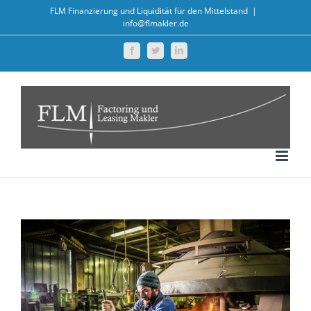
Zum
FLM Finanzierung und Liquidität für den Mittelstand
|
info@flmakler.de
Inhalt
springen
Facebook
Twitter
LinkedIn