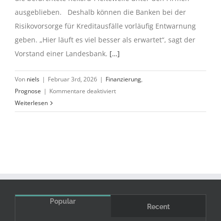
ausgeblieben. Deshalb können die Banken bei der
Risikovorsorge für Kreditausfälle vorläufig Entwarnung
geben. „Hier läuft es viel besser als erwartet“, sagt der
Vorstand einer Landesbank.
[…]
Von
niels
|
Februar 3rd, 2026
|
Finanzierung
,
für
Prognose
|
Kommentare deaktiviert
Pleitewelle
Weiterlesen
bleibt
aus
Popular
Recent