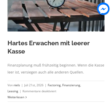
Hartes Erwachen mit leerer
Kasse
Finanzplanung muß frühzeitig beginnen. Wenn die Kasse
leer ist, versiegen auch alle anderen Quellen.
Von
niels
|
Juli 21st, 2026
|
Factoring
,
Finanzierung
,
für
Leasing
|
Kommentare deaktiviert
Hartes
Weiterlesen
Erwachen
mit