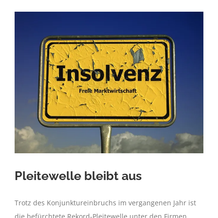
leerer
Kasse
Pleitewelle bleibt aus
Trotz des Konjunktureinbruchs im vergangenen Jahr ist
die befürchtete Rekord-Pleitewelle unter den Firmen