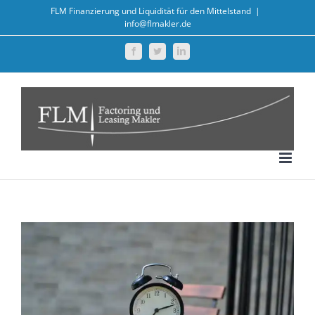
Zum
FLM Finanzierung und Liquidität für den Mittelstand
|
info@flmakler.de
Inhalt
springen
Facebook
Twitter
LinkedIn