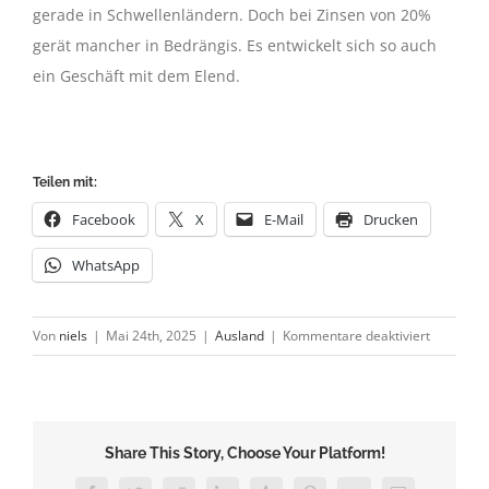
gerade in Schwellenländern. Doch bei Zinsen von 20%
gerät mancher in Bedrängis. Es entwickelt sich so auch
ein Geschäft mit dem Elend.
Teilen mit:
Facebook
X
E-Mail
Drucken
WhatsApp
für
Von
niels
|
Mai 24th, 2025
|
Ausland
|
Kommentare deaktiviert
Mikrokred
geraten
in
Misskredi
Share This Story, Choose Your Platform!