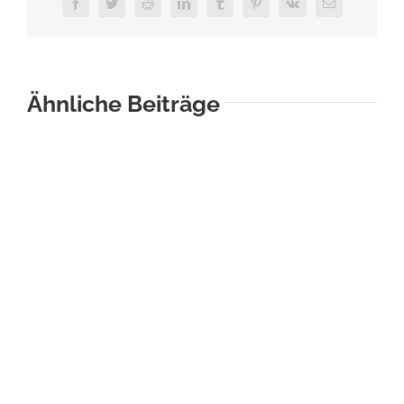
Facebook
Twitter
Reddit
LinkedIn
Tumblr
Pinterest
Vk
E-
Mail
Ähnliche Beiträge