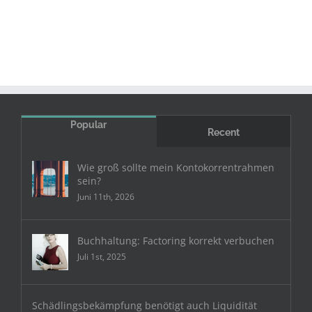
Popular
Recent
Wie groß sollte mein Kontokorrentrahmen
sein?
Juni 11th, 2026
Buchhaltung: Factoring korrekt verbuchen
Juli 1st, 2025
Schädlingsbekämpfung benötigt auch Liquidität