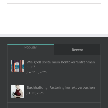
hat
Finanzierungsfunktion
Popular
Recent
Wie groß sollte mein Kontokorrentrahmen
sein?
Juni 11th, 2026
Buchhaltung: Factoring korrekt verbuchen
Juli 1st, 2025