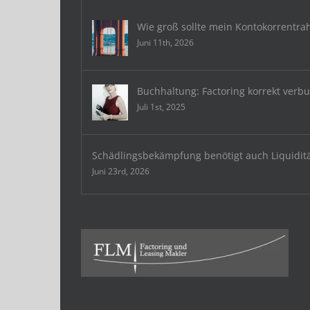
Wie groß sollte mein Kontokorrentra
Juni 11th, 2026
Buchhaltung: Factoring korrekt verb
Juli 1st, 2025
Schädlingsbekämpfung benötigt auch Liquidit
Juni 23rd, 2026