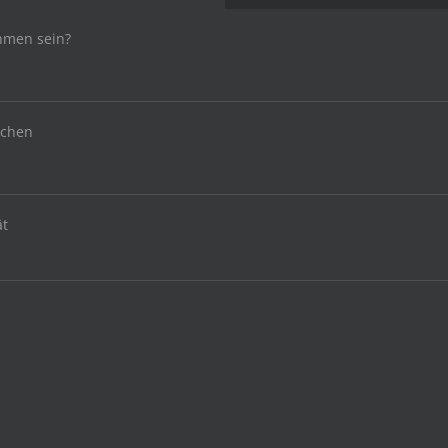
hmen sein?
uchen
ät