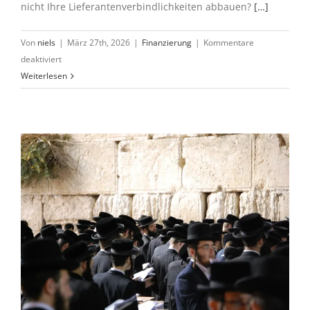
nicht Ihre Lieferantenverbindlichkeiten abbauen?
[…]
Von
niels
|
März 27th, 2026
|
Finanzierung
|
Kommentare
für
deaktiviert
Wertaufbewahrung:
Weiterlesen
bei
Edelmetallen
lieber
Silber
als
Gold