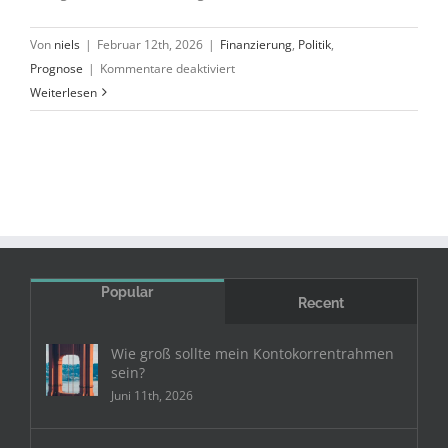
Von
niels
|
Februar 12th, 2026
|
Finanzierung
,
Politik
,
für
Prognose
|
Kommentare deaktiviert
Silber:
Weiterlesen
Reise
nach
Jerusalem
Popular
Recent
Wie groß sollte mein Kontokorrentrahmen
sein?
Juni 11th, 2026