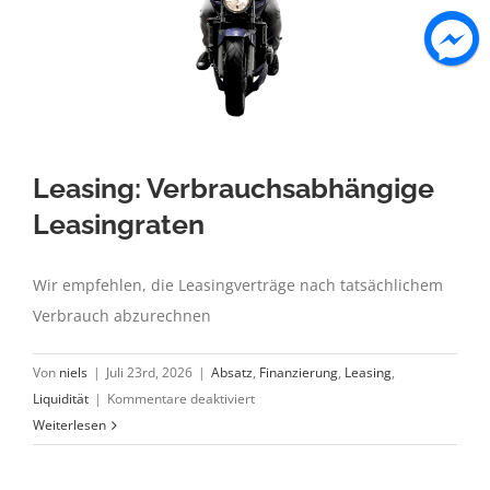
Leasing: Verbrauchsabhängige
Leasingraten
Wir empfehlen, die Leasingverträge nach tatsächlichem
Verbrauch abzurechnen
Von
niels
|
Juli 23rd, 2026
|
Absatz
,
Finanzierung
,
Leasing
,
für
Liquidität
|
Kommentare deaktiviert
Leasing:
Weiterlesen
Verbrauchsabhängige
Leasingraten