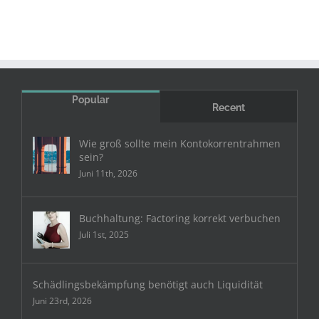
Popular
Recent
Wie groß sollte mein Kontokorrentrahmen
sein?
Juni 11th, 2026
Buchhaltung: Factoring korrekt verbuchen
Juli 1st, 2025
Schädlingsbekämpfung benötigt auch Liquidität
Juni 23rd, 2026