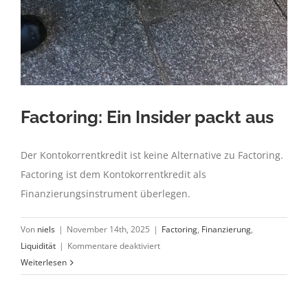
Factoring: Ein Insider packt aus
Der Kontokorrentkredit ist keine Alternative zu Factoring.
Factoring ist dem Kontokorrentkredit als
Finanzierungsinstrument überlegen.
Von
niels
|
November 14th, 2025
|
Factoring
,
Finanzierung
,
für
Liquidität
|
Kommentare deaktiviert
Factoring:
Weiterlesen
Ein
Insider