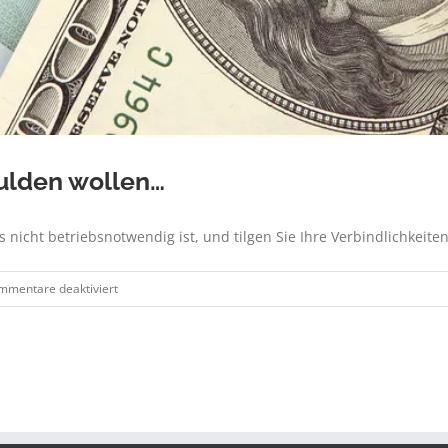
ulden wollen…
 nicht betriebsnotwendig ist, und tilgen Sie Ihre Verbindlichkeiten
für
mmentare deaktiviert
Wenn
Sie
mich
bitte
entschulden
wollen…