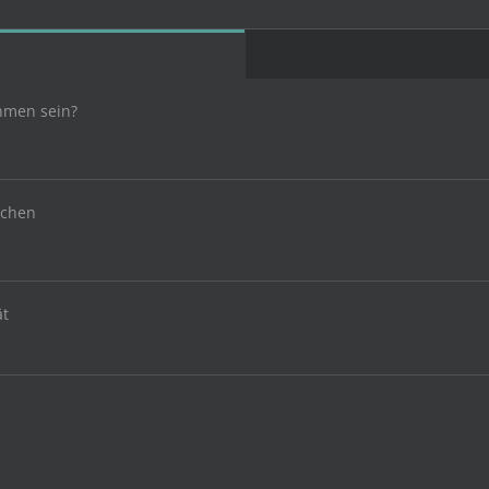
hmen sein?
uchen
ät