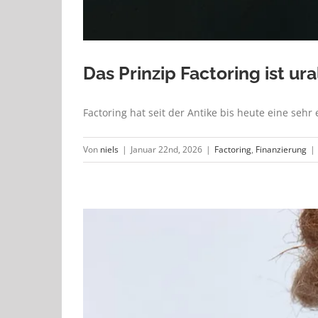
Das Prinzip Factoring ist ura
Factoring hat seit der Antike bis heute eine sehr
Von
niels
|
Januar 22nd, 2026
|
Factoring
,
Finanzierung
|