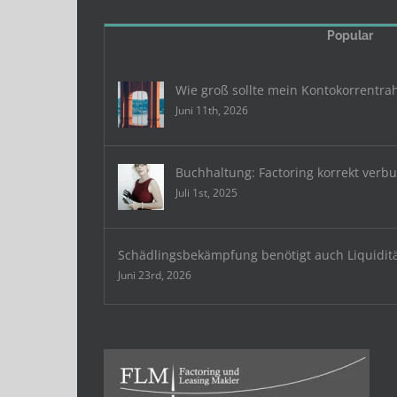
Popular
Wie groß sollte mein Kontokorrentra
Juni 11th, 2026
Buchhaltung: Factoring korrekt verb
Juli 1st, 2025
Schädlingsbekämpfung benötigt auch Liquidit
Juni 23rd, 2026