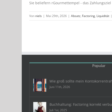
Sie beliefern rGourmettempel - das Zahlungsziel
Von
niels
|
Mai 29th, 2026
|
Absatz
,
Factoring
,
Liquidität
Popular
Wie groß sollte mein Kontokorrentra
Juni 11th, 2026
Buchhaltung: Factoring korrekt verb
Juli 1st, 2025