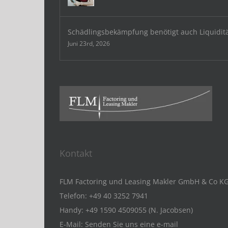
Schädlingsbekämpfung benötigt auch Liquidit
Juni 23rd, 2026
Kontakt
FLM Factoring und Leasing Makler GmbH & Co K
Telefon:
+49 40 3252 7941
Handy:
+49 1590 4509055 (N. Jacobsen)
E-Mail:
Senden Sie uns eine e-mail