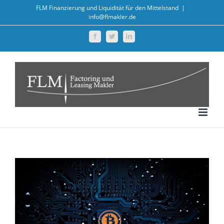
Zum
FLM Finanzierung und Liquidität für den Mittelstand
|
info@flmakler.de
Inhalt
springen
Facebook
Twitter
LinkedIn