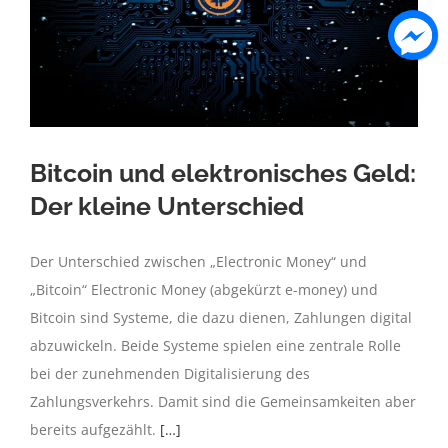
Bitcoin und elektronisches Geld:
Der kleine Unterschied
Der Unterschied zwischen „Electronic Money“ und
„Bitcoin“ Electronic Money (abgekürzt e-money) und
Bitcoin sind Systeme, die dazu dienen, Zahlungen digital
abzuwickeln. Beide Systeme spielen eine zentrale Rolle
bei der zunehmenden Digitalisierung des
Zahlungsverkehrs. Damit sind die Gemeinsamkeiten aber
bereits aufgezählt.
[…]