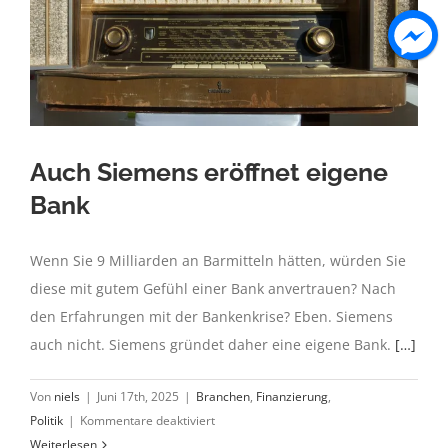
Auch Siemens eröffnet eigene
Bank
Wenn Sie 9 Milliarden an Barmitteln hätten, würden Sie
diese mit gutem Gefühl einer Bank anvertrauen? Nach
den Erfahrungen mit der Bankenkrise? Eben. Siemens
auch nicht. Siemens gründet daher eine eigene Bank.
[…]
Von
niels
|
Juni 17th, 2025
|
Branchen
,
Finanzierung
,
für
Politik
|
Kommentare deaktiviert
Auch
Weiterlesen