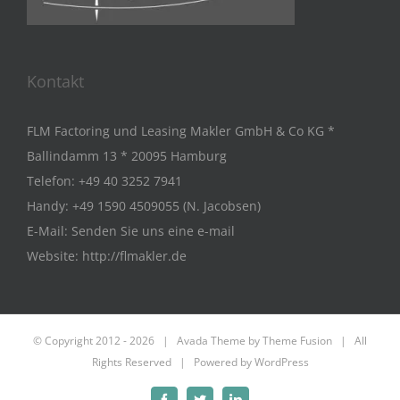
Kontakt
FLM Factoring und Leasing Makler GmbH & Co KG *
Ballindamm 13 * 20095 Hamburg
Telefon:
+49 40 3252 7941
Handy:
+49 1590 4509055 (N. Jacobsen)
E-Mail:
Senden Sie uns eine e-mail
Website:
http://flmakler.de
© Copyright 2012 -
2026 | Avada Theme by
Theme Fusion
| All
Rights Reserved | Powered by
WordPress