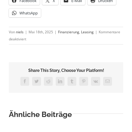
Facebook
X
E-Mail
Drucken
WhatsApp
Von
niels
|
Mai 18th, 2025
|
Finanzierung
,
Leasing
|
Kommentare
für
deaktiviert
Leasing:
Frei
von
Eigentum
Share This Story, Choose Your Platform!
Facebook
Twitter
Reddit
LinkedIn
Tumblr
Pinterest
Vk
E-
Mail
Ähnliche Beiträge