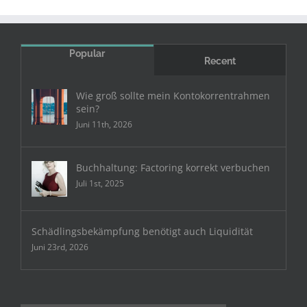
Popular
Recent
Wie groß sollte mein Kontokorrentrahmen
sein?
Juni 11th, 2026
Buchhaltung: Factoring korrekt verbuchen
Juli 1st, 2025
Schädlingsbekämpfung benötigt auch Liquidität
Juni 23rd, 2026