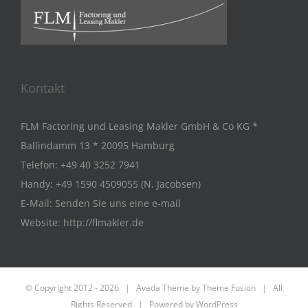
Kontakt
FLM Factoring und Leasing Makler GmbH & Co KG *
Ballindamm 13 * 20095 Hamburg
Telefon:
+49 40 3252 7941
Handy:
+49 1590 4509055 (N. Jacobsen)
E-Mail:
Senden Sie uns eine e-mail
Website:
http://flmakler.de
© Copyright 2012 -
2026 | Avada Theme by
Theme Fusion
| All
Rights Reserved | Powered by
WordPress