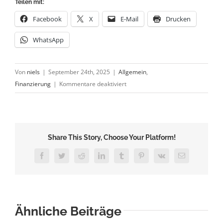
Teilen mit:
Facebook
X
E-Mail
Drucken
WhatsApp
Von
niels
|
September 24th, 2025
|
Allgemein
,
für
Finanzierung
|
Kommentare deaktiviert
Gute
Finanzkommunikation
überzeugt
die
Share This Story, Choose Your Platform!
Bank
Facebook
Twitter
Reddit
LinkedIn
Tumblr
Pinterest
Vk
E-
Mail
Ähnliche Beiträge