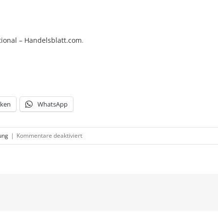
ational – Handelsblatt.com
.
cken
WhatsApp
für
ung
|
Kommentare deaktiviert
Factoring
bleibt
billig:
Fed
hält
Leitzins
auf