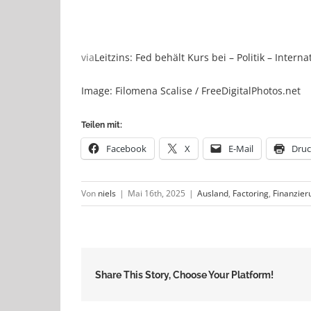
via
Leitzins: Fed behält Kurs bei – Politik – Intern
Image: Filomena Scalise / FreeDigitalPhotos.net
Teilen mit:
Facebook
X
E-Mail
Dru
Von
niels
|
Mai 16th, 2025
|
Ausland
,
Factoring
,
Finanzier
Share This Story, Choose Your Platform!