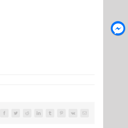
Facebook
Twitter
Reddit
LinkedIn
Tumblr
Pinterest
Vk
E-
Mail