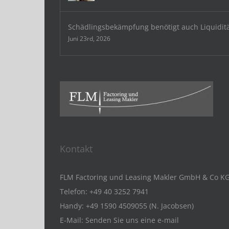
Schädlingsbekämpfung benötigt auch Liquidit
Juni 23rd, 2026
Kontakt
FLM Factoring und Leasing Makler GmbH & Co K
Telefon:
+49 40 3252 7941
Handy:
+49 1590 4509055 (N. Jacobsen)
E-Mail:
Senden Sie uns eine e-mail