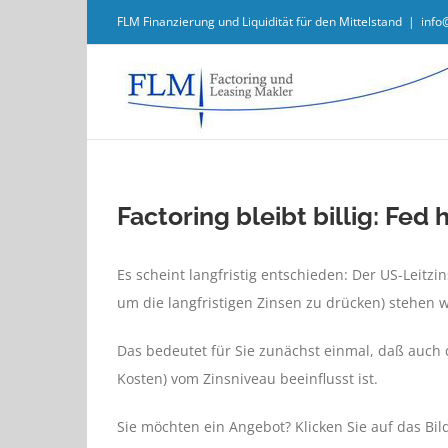
Zum
FLM Finanzierung und Liquidität für den Mittelstand
|
info
Inhalt
springen
Factoring bleibt billig: Fed 
Es scheint langfristig entschieden: Der US-Leitz
um die langfristigen Zinsen zu drücken) stehen w
Das bedeutet für Sie zunächst einmal, daß auch d
Kosten) vom Zinsniveau beeinflusst ist.
Sie möchten ein Angebot? Klicken Sie auf das Bil