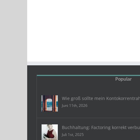
Popular
Wie groß sollte mein Kontokorrentra
Juni 11th, 2026
Buchhaltung: Factoring korrekt verb
Juli 1st, 2025