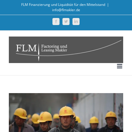
Zum
FLM Finanzierung und Liquidität für den Mittelstand
|
info@flmakler.de
Inhalt
springen
Facebook
Twitter
LinkedIn