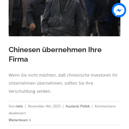
Chinesen übernehmen Ihre
Firma
Wenn Sie nicht möchten, daß chinesische Investoren Ihr
Unternehmen übernehmen, sollten Sie Ihre
Verschuldung senken.
Von
niels
|
November 4th, 2025
|
Ausland
,
Politik
|
Kommentare
für
deaktiviert
Chinesen
Weiterlesen
übernehmen