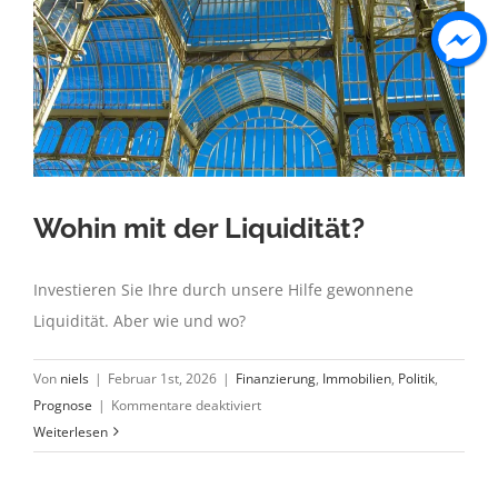
Wohin mit der Liquidität?
Investieren Sie Ihre durch unsere Hilfe gewonnene
Liquidität. Aber wie und wo?
Von
niels
|
Februar 1st, 2026
|
Finanzierung
,
Immobilien
,
Politik
,
für
Prognose
|
Kommentare deaktiviert
Wohin
Weiterlesen
mit
der