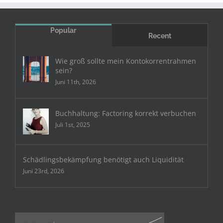
Popular
Recent
Wie groß sollte mein Kontokorrentrahmen
sein?
Juni 11th, 2026
Buchhaltung: Factoring korrekt verbuchen
Juli 1st, 2025
Schädlingsbekämpfung benötigt auch Liquidität
Juni 23rd, 2026