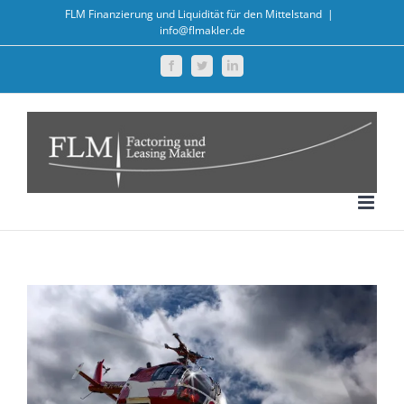
Zum
FLM Finanzierung und Liquidität für den Mittelstand
|
info@flmakler.de
Inhalt
springen
Facebook
Twitter
LinkedIn