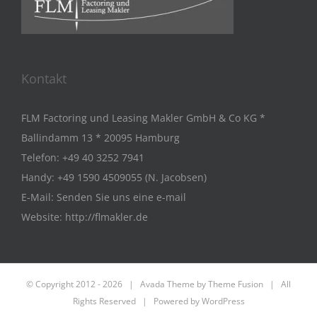
Kontakt
FLM Factoring und Leasing Makler GmbH & Co KG *
Ballindamm 13 * 20095 Hamburg
Telefon:
+49 40 3252 7941
Handy:
+49 1590 4509055 (N. Jacobsen)
E-Mail:
Senden Sie uns eine e-mail
Website:
http://flmakler.de
© Copyright 2012 -
2026 | Avada Theme by
Theme Fusion
| All
Rights Reserved | Powered by
WordPress