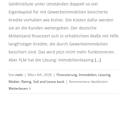
Geldinstitute unter Umständen doppelt so viel
Eigenkapital für mit Gewerbeimmobilien besicherte
Kredite vorhalten wie bisher. Die Kosten dafür werden
sie an die Kunden weitergeben. Der deutsche
Mittelstand finanziert sich in erheblichem Maße mit Hilfe
langfristiger Kredite, die durch Gewerbeimmobilien
besichert sind. Das wird jetzt nicht mehr funktionieren.
Aber FLM hat die Lösung: Immobilienleasing
[…]
Von
niels
|
März 6th, 2026
|
Finanzierung
,
Immobilien
,
Leasing
,
für
Makler
,
Rating
,
Sell and Lease back
|
Kommentare deaktiviert
Eigenkapitalv
Weiterlesen
Kreditverso
wird
schwierig