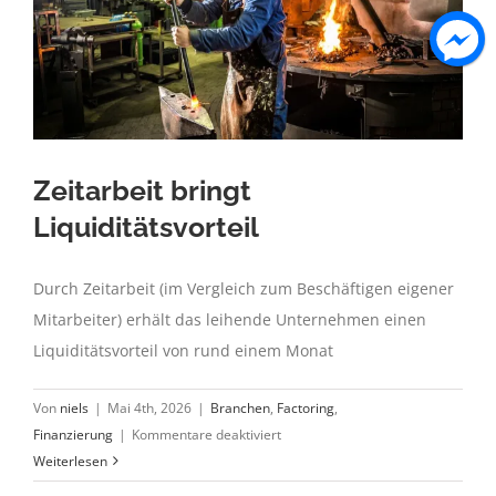
Zeitarbeit bringt
Liquiditätsvorteil
Durch Zeitarbeit (im Vergleich zum Beschäftigen eigener
Mitarbeiter) erhält das leihende Unternehmen einen
Liquiditätsvorteil von rund einem Monat
Von
niels
|
Mai 4th, 2026
|
Branchen
,
Factoring
,
für
Finanzierung
|
Kommentare deaktiviert
Zeitarbeit
Weiterlesen
bringt