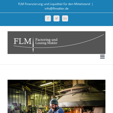
Zum
FLM Finanzierung und Liquidität für den Mittelstand
|
info@flmakler.de
Inhalt
springen
Facebook
Twitter
LinkedIn