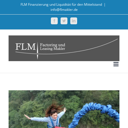
Zum
FLM Finanzierung und Liquidität für den Mittelstand
|
info@flmakler.de
Inhalt
springen
Facebook
Twitter
LinkedIn
Zeige
grösseres
Bild