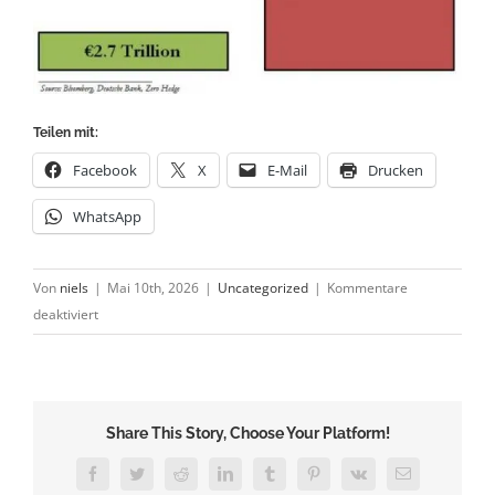
Teilen mit:
Facebook
X
E-Mail
Drucken
WhatsApp
Von
niels
|
Mai 10th, 2026
|
Uncategorized
|
Kommentare
für
deaktiviert
Sorge
um
Deutsche
Bank
Share This Story, Choose Your Platform!
Facebook
Twitter
Reddit
LinkedIn
Tumblr
Pinterest
Vk
E-