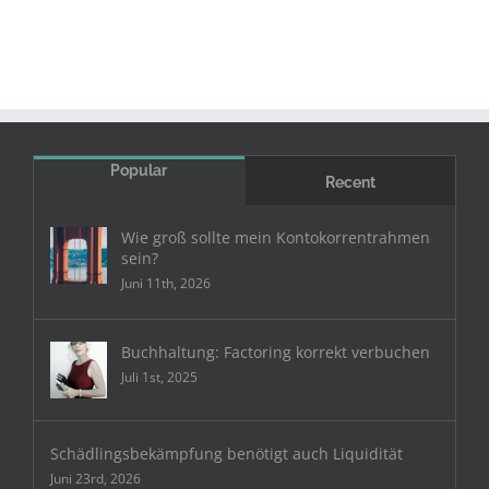
Popular
Recent
Wie groß sollte mein Kontokorrentrahmen
sein?
Juni 11th, 2026
Buchhaltung: Factoring korrekt verbuchen
Juli 1st, 2025
Schädlingsbekämpfung benötigt auch Liquidität
Juni 23rd, 2026