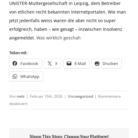
UNISTER-Muttergesellschaft in Leipzig, dem Betreiber
von etlichen recht bekannten Internetportalen. Wie man
jetzt jedenfalls weiss waren die aber nicht so super
erfolgreich, haben – wie gesagt – inzwischen Insolvenz
angemeldet
.
Was wirklich geschah
Teilen mit:
Facebook
X
E-Mail
Drucken
WhatsApp
Von
niels
|
Februar 16th, 2026
|
Uncategorized
|
Kommentare
für
deaktiviert
Kann
passieren
Share This Story, Choose Your Platform!