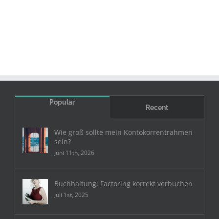
Popular
Recent
Wie groß sollte mein Kontokorrentrahmen
sein?
Juni 11th, 2026
Buchhaltung: Factoring korrekt verbuchen
Juli 1st, 2025