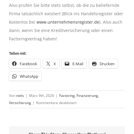
Also prüfen Sie bitte stets selbst, ob die zu beliefernde
Firma tatsächlich existiert (Blick ins Handelsregister oder
kostenlos bei
www.unternehmensregister.de
). Also auch
dann, wenn Sie eine Kreditversicherung oder einen
Factoringvertrag haben!
Teilen mit:
Facebook
X
E-Mail
Drucken
WhatsApp
Von
niels
|
März 9th, 2026
|
Factoring
,
Finanzierung
,
für
Versicherung
|
Kommentare deaktiviert
Insolvenzen
auf
niedrigerem
Niveau