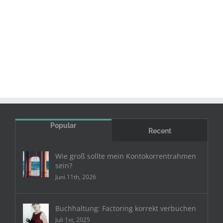
Popular
Recent
Wie groß sollte mein Kontokorrentrahmen
sein?
Juni 11th, 2026
Buchhaltung: Factoring korrekt verbuchen
Juli 1st, 2025