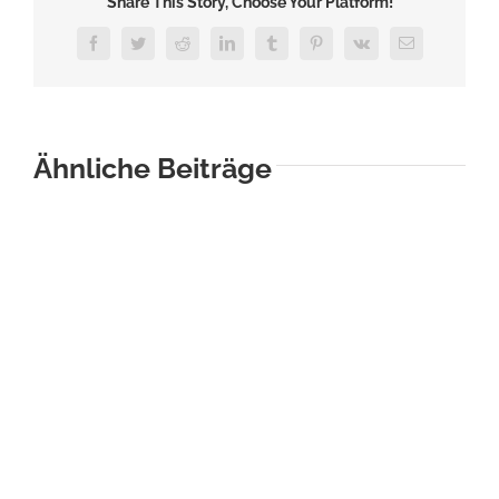
Share This Story, Choose Your Platform!
Facebook
Twitter
Reddit
LinkedIn
Tumblr
Pinterest
Vk
E-
Mail
Ähnliche Beiträge