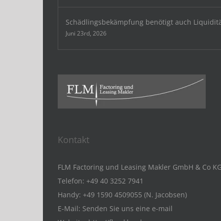
Schädlingsbekämpfung benötigt auch Liquidit
Juni 23rd, 2026
Kontakt
FLM Factoring und Leasing Makler GmbH & Co K
Telefon:
+49 40 3252 7941
Handy:
+49 1590 4509055 (N. Jacobsen)
E-Mail:
Senden Sie uns eine e-mail