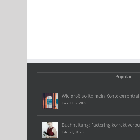
Popular
Wie groß sollte mein Kontokorrentra
Juni 11th, 2026
Buchhaltung: Factoring korrekt verb
Juli 1st, 2025