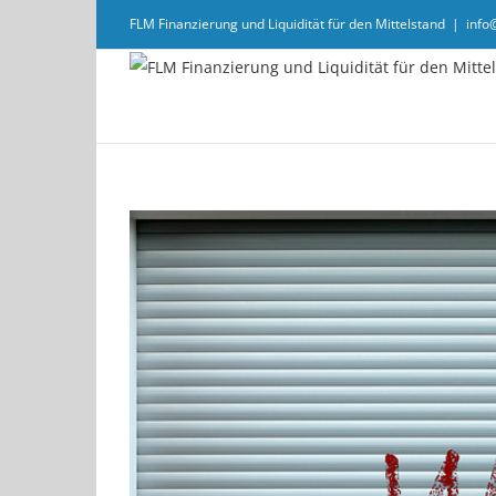
Zum
FLM Finanzierung und Liquidität für den Mittelstand
|
info
Inhalt
springen
Zeige
grösseres
Bild