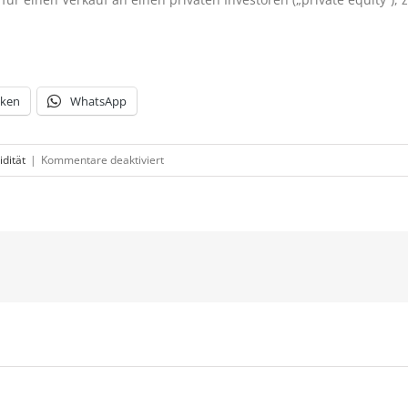
cken
WhatsApp
für
idität
|
Kommentare deaktiviert
Börse
bleibt
für
Mittelständler
geschlossen