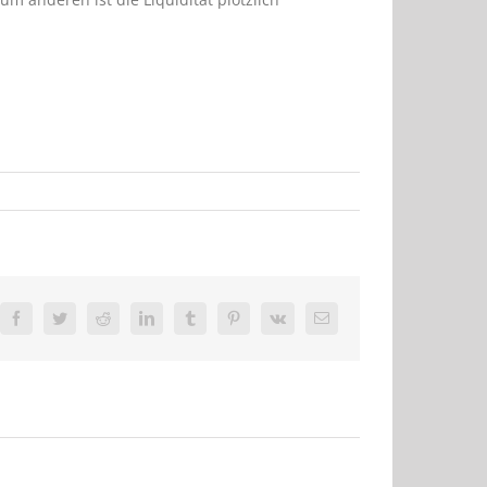
Facebook
Twitter
Reddit
LinkedIn
Tumblr
Pinterest
Vk
E-
Mail