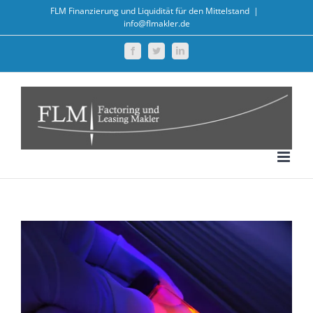
Zum
FLM Finanzierung und Liquidität für den Mittelstand
|
info@flmakler.de
Inhalt
springen
Facebook
Twitter
LinkedIn