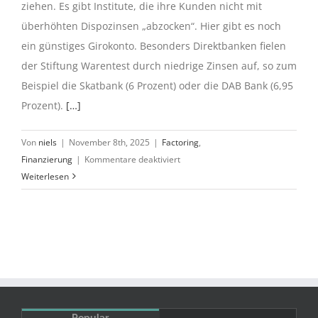
ziehen. Es gibt Institute, die ihre Kunden nicht mit
überhöhten Dispozinsen „abzocken“. Hier gibt es noch
ein günstiges Girokonto. Besonders Direktbanken fielen
der Stiftung Warentest durch niedrige Zinsen auf, so zum
Beispiel die Skatbank (6 Prozent) oder die DAB Bank (6,95
Prozent).
[…]
Von
niels
|
November 8th, 2025
|
Factoring
,
für
Finanzierung
|
Kommentare deaktiviert
Stiftung
Weiterlesen
Warentest:
Dispozinsen
sind
viel
zu
hoch
Popular