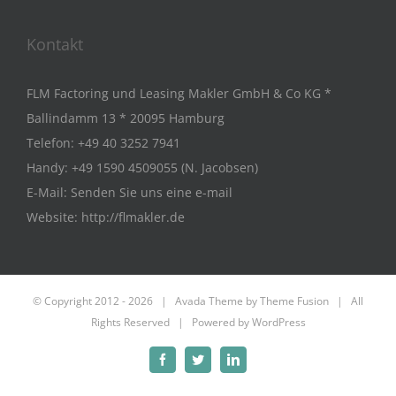
Kontakt
FLM Factoring und Leasing Makler GmbH & Co KG *
Ballindamm 13 * 20095 Hamburg
Telefon:
+49 40 3252 7941
Handy:
+49 1590 4509055 (N. Jacobsen)
E-Mail:
Senden Sie uns eine e-mail
Website:
http://flmakler.de
© Copyright 2012 -
2026 | Avada Theme by
Theme Fusion
| All
Rights Reserved | Powered by
WordPress
Facebook
Twitter
LinkedIn