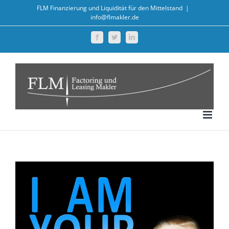
Zum
FLM Finanzierung und Liquidität für den Mittelstand
|
info@flmakler.de
Inhalt
springen
Facebook
Twitter
LinkedIn