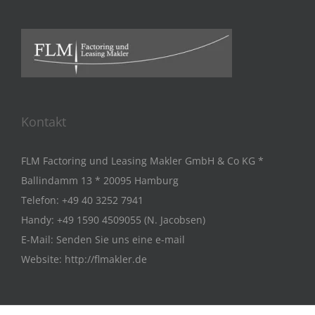
Kontakt
FLM Factoring und Leasing Makler GmbH & Co KG *
Ballindamm 13 * 20095 Hamburg
Telefon:
+49 40 3252 7941
Handy:
+49 1590 4509055 (N. Jacobsen)
E-Mail:
Senden Sie uns eine e-mail
Website:
http://flmakler.de