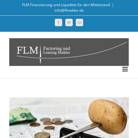
Zum
FLM Finanzierung und Liquidität für den Mittelstand
|
info@flmakler.de
Inhalt
springen
Facebook
Twitter
LinkedIn