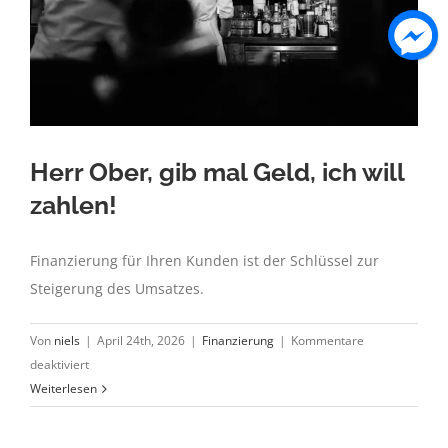
Herr Ober, gib mal Geld, ich will
zahlen!
Finanzierung für Ihren Kunden ist der Schlüssel zur
Steigerung des Umsatzes.
Von
niels
|
April 24th, 2026
|
Finanzierung
|
Kommentare
für
deaktiviert
Herr
Weiterlesen
Ober,
gib