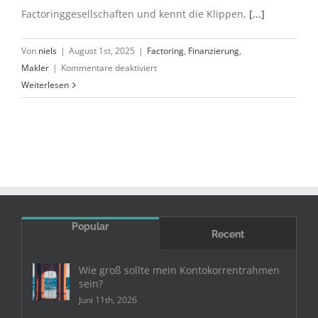
Factoringgesellschaften und kennt die Klippen,
[...]
Von
niels
|
August 1st, 2025
|
Factoring
,
Finanzierung
,
für
Makler
|
Kommentare deaktiviert
Nehmen
Weiterlesen
Sie
einen
Makler!
Popular
Recent
Wie groß sollte mein Kontokorrentrahmen
sein?
Juni 11th, 2026