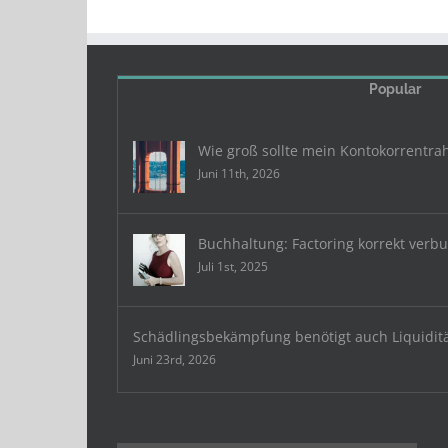
Popular
Wie groß sollte mein Kontokorrentra
Juni 11th, 2026
Buchhaltung: Factoring korrekt verb
Juli 1st, 2025
Schädlingsbekämpfung benötigt auch Liquidit
Juni 23rd, 2026