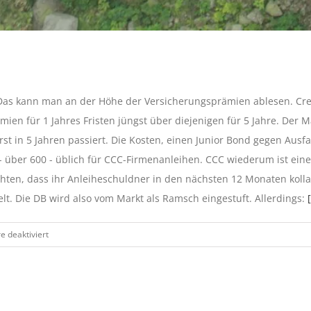
 Das kann man an der Höhe der Versicherungsprämien ablesen. Cre
mien für 1 Jahres Fristen jüngst über diejenigen für 5 Jahre. Der M
erst in 5 Jahren passiert. Die Kosten, einen Junior Bond gegen Ausfa
 - über 600 - üblich für CCC-Firmenanleihen. CCC wiederum ist ein
hten, dass ihr Anleiheschuldner in den nächsten 12 Monaten kollab
lt. Die DB wird also vom Markt als Ramsch eingestuft. Allerdings:
[
für
 deaktiviert
Sorge
um
Deutsche
Bank