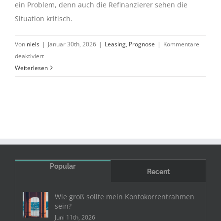
ein Problem, denn auch die Refinanzierer sehen die
Situation kritisch.
Von
niels
|
Januar 30th, 2026
|
Leasing
,
Prognose
|
Kommentare
für
deaktiviert
Leasing:
Weiterlesen
Pkw-
Restwert
ist
größte
Sorge
Popular
Recent
Wie groß sollte mein Kontokorrentrahmen
sein?
Juni 11th, 2026