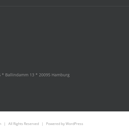
G * Ballindamm 13 * 20095 Hamburg
n
| All Rights Reserved | Powered by
WordPress