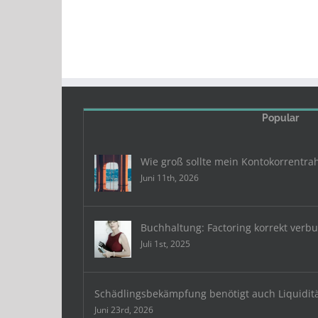
Popular
Wie groß sollte mein Kontokorrentra
Juni 11th, 2026
Buchhaltung: Factoring korrekt verb
Juli 1st, 2025
Schädlingsbekämpfung benötigt auch Liquidit
Juni 23rd, 2026