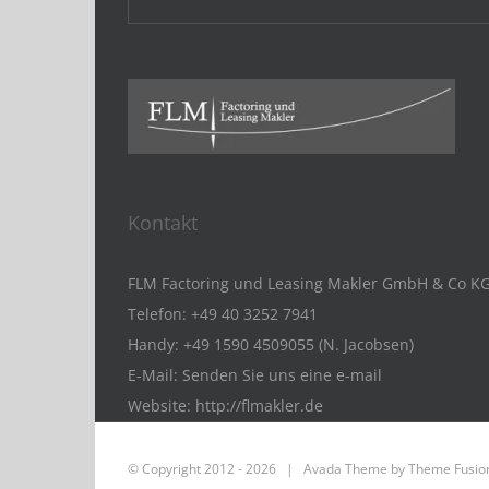
Kontakt
FLM Factoring und Leasing Makler GmbH & Co K
Telefon:
+49 40 3252 7941
Handy:
+49 1590 4509055 (N. Jacobsen)
E-Mail:
Senden Sie uns eine e-mail
Website:
http://flmakler.de
© Copyright 2012 -
2026 | Avada Theme by
Theme Fusio