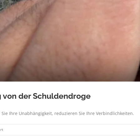
g von der Schuldendroge
e Ihre Unabhängigkeit, reduzieren Sie Ihre Verbindlichkeiten.
für
rt
Staatsverschuldung: