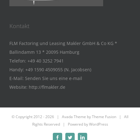
Kontakt
FLM Factoring und Leasing Makler GmbH & Co KG *
Ballindamm 13 * 20095 Hamburg
Telefon:
+49 40 3252 7941
Handy:
+49 1590 4509055 (N. Jacobsen)
E-Mail:
Senden Sie uns eine e-mail
Website:
http://flmakler.de
© Copyright 2012 -
2026 | Avada Theme by
Theme Fusion
| All
Rights Reserved | Powered by
WordPress
Facebook
Twitter
LinkedIn