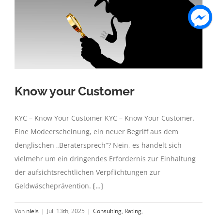
Know your Customer
KYC – Know Your Customer KYC – Know Your Customer.
Eine Modeerscheinung, ein neuer Begriff aus dem
denglischen „Beratersprech“? Nein, es handelt sich
vielmehr um ein dringendes Erfordernis zur Einhaltung
der aufsichtsrechtlichen Verpflichtungen zur
Geldwäscheprävention.
[…]
Von
niels
|
Juli 13th, 2025
|
Consulting
,
Rating
,