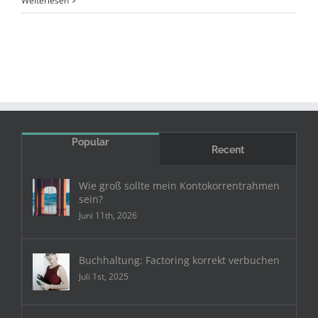
Weiterlesen
Freeze:
Bankkredite
gibt’s
nicht
mehr
Popular
Recent
Wie groß sollte mein Kontokorrentrahmen
sein?
Juni 11th, 2026
Buchhaltung: Factoring korrekt verbuchen
Juli 1st, 2025