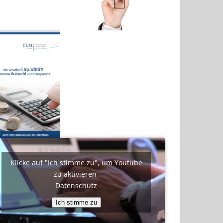
ebook
ivieren
enschutz
Ich
imme
zu
Klicke auf "Ich stimme zu", um Youtube
zu aktivieren
Datenschutz
Ich stimme zu