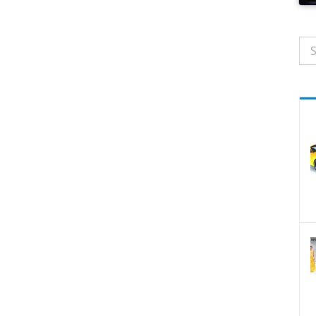
Suc
nac