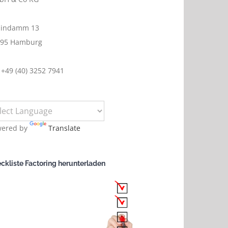
lindamm 13
095 Hamburg
 +49 (40) 3252 7941
wered by
Translate
cke
ckliste Factoring herunterladen
h
imme
,