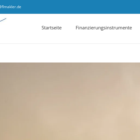
@flmakler.de
Startseite
Finanzierungsinstrumente