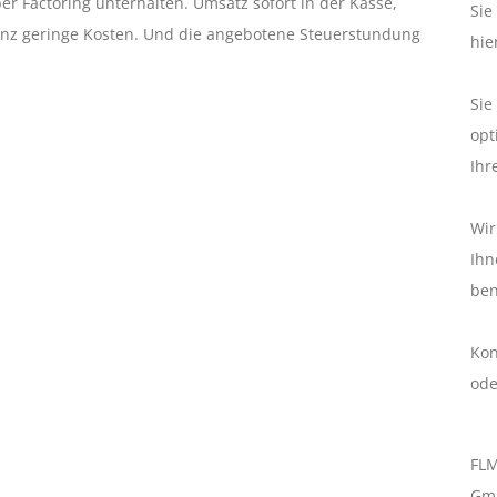
er Factoring unterhalten. Umsatz sofort in der Kasse,
Sie
nz geringe Kosten. Und die angebotene Steuerstundung
hie
Sie
opt
Ihr
Wir
Ihn
ben
Kon
od
FLM
Gm