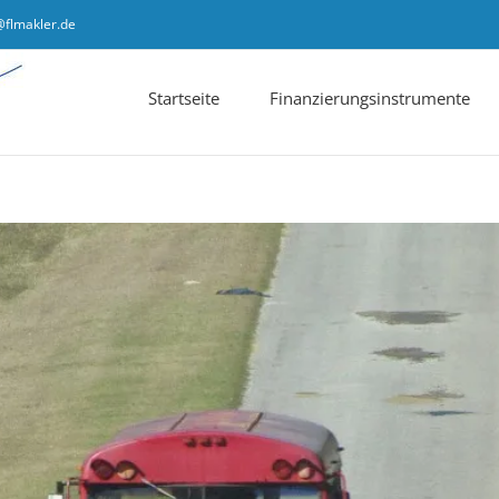
@flmakler.de
Startseite
Finanzierungsinstrumente