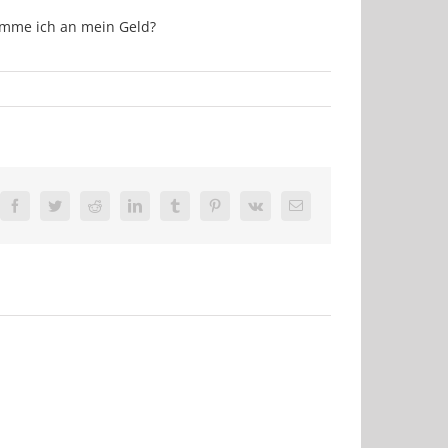
mme ich an mein Geld?
Facebook
Twitter
Reddit
LinkedIn
Tumblr
Pinterest
Vk
E-
Mail