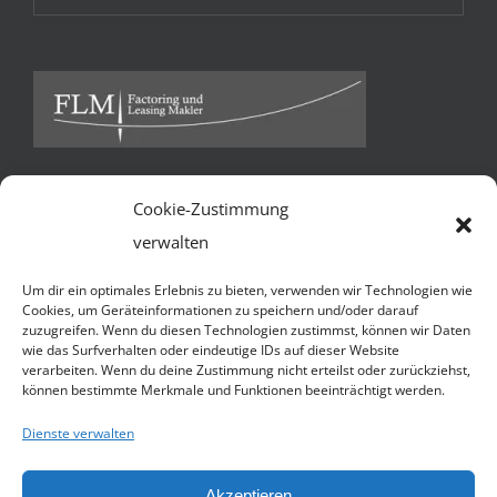
Cookie-Zustimmung
Kontakt
verwalten
FLM Factoring und Leasing Makler GmbH & Co KG *
Um dir ein optimales Erlebnis zu bieten, verwenden wir Technologien wie
Ballindamm 13 * 20095 Hamburg
Cookies, um Geräteinformationen zu speichern und/oder darauf
zuzugreifen. Wenn du diesen Technologien zustimmst, können wir Daten
Telefon:
+49 40 3252 7941
wie das Surfverhalten oder eindeutige IDs auf dieser Website
verarbeiten. Wenn du deine Zustimmung nicht erteilst oder zurückziehst,
Handy:
+49 1590 4509055 (N. Jacobsen)
können bestimmte Merkmale und Funktionen beeinträchtigt werden.
E-Mail:
Senden Sie uns eine e-mail
Website:
http://flmakler.de
Dienste verwalten
Akzeptieren