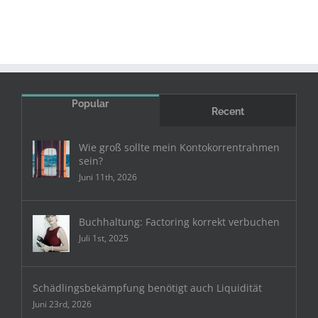
Popular
Recent
Wie groß sollte mein Kontokorrentrahmen
sein?
Juni 11th, 2026
Buchhaltung: Factoring korrekt verbuchen
Juli 1st, 2025
Schädlingsbekämpfung benötigt auch Liquidität
Juni 23rd, 2026