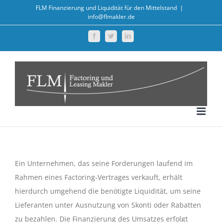
Zum
FLM Finanzierung und Liquidität für den Mittelstand
|
info@flmakler.de
Inhalt
springen
Facebook
Twitter
LinkedIn
Ein Unternehmen, das seine Forderungen laufend im
Rahmen eines Factoring-Vertrages verkauft, erhält
hierdurch umgehend die benötigte Liquidität, um seine
Lieferanten unter Ausnutzung von Skonti oder Rabatten
zu bezahlen. Die Finanzierung des Umsatzes erfolgt