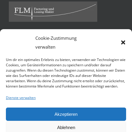
Cookie-Zustimmung
Kontakt
verwalten
FLM Factoring und Leasing Makler GmbH & Co KG *
Um dir ein optimales Erlebnis zu bieten, verwenden wir Technologien wie
Ballindamm 13 * 20095 Hamburg
Cookies, um Geräteinformationen zu speichern und/oder darauf
zuzugreifen. Wenn du diesen Technologien zustimmst, können wir Daten
Telefon:
+49 40 3252 7941
wie das Surfverhalten oder eindeutige IDs auf dieser Website
verarbeiten. Wenn du deine Zustimmung nicht erteilst oder zurückziehst,
Handy:
+49 1590 4509055 (N. Jacobsen)
können bestimmte Merkmale und Funktionen beeinträchtigt werden.
E-Mail:
Senden Sie uns eine e-mail
Dienste verwalten
Website:
http://flmakler.de
Akzeptieren
© Copyright 2012 -
2026 | Avada Theme by
Theme Fusion
| All
Ablehnen