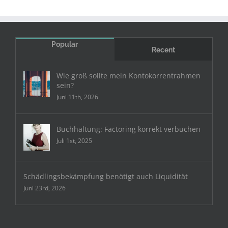
Popular
Recent
Wie groß sollte mein Kontokorrentrahmen
sein?
Juni 11th, 2026
Buchhaltung: Factoring korrekt verbuchen
Juli 1st, 2025
Schädlingsbekämpfung benötigt auch Liquidität
Juni 23rd, 2026