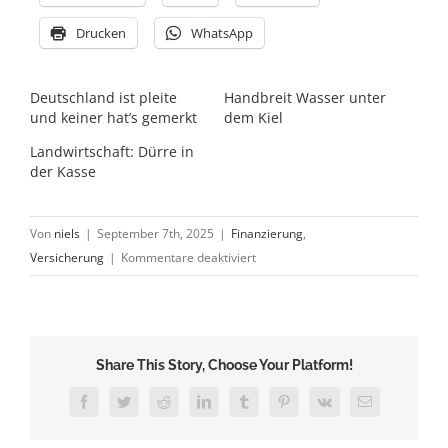
Drucken
WhatsApp
Deutschland ist pleite
Handbreit Wasser unter
und keiner hat’s gemerkt
dem Kiel
Landwirtschaft: Dürre in
der Kasse
Von
niels
|
September 7th, 2025
|
Finanzierung
,
für
Versicherung
|
Kommentare deaktiviert
Vielleicht
bin
ich
gar
Share This Story, Choose Your Platform!
kein
Torwart?
Facebook
Twitter
Reddit
LinkedIn
Tumblr
Pinterest
Vk
E-
Mail