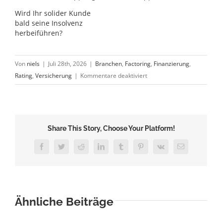
Wird Ihr solider Kunde
bald seine Insolvenz
herbeiführen?
Von
niels
|
Juli 28th, 2026
|
Branchen
,
Factoring
,
Finanzierung
,
für
Rating
,
Versicherung
|
Kommentare deaktiviert
Dioxin-
Skandal:
Futterfabrikant
in
Share This Story, Choose Your Platform!
der
Krise
Facebook
Twitter
Reddit
LinkedIn
Tumblr
Pinterest
Vk
E-
Mail
Ähnliche Beiträge