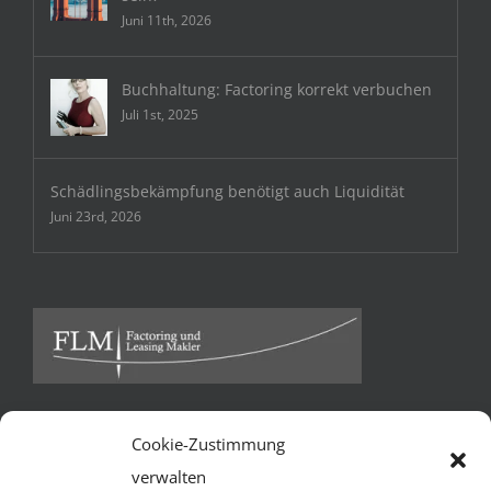
Juni 11th, 2026
Buchhaltung: Factoring korrekt verbuchen
Juli 1st, 2025
Schädlingsbekämpfung benötigt auch Liquidität
Juni 23rd, 2026
Cookie-Zustimmung
Kontakt
verwalten